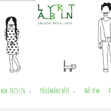
 rok 2025/26
Přijímání dětí
Náš tým
K