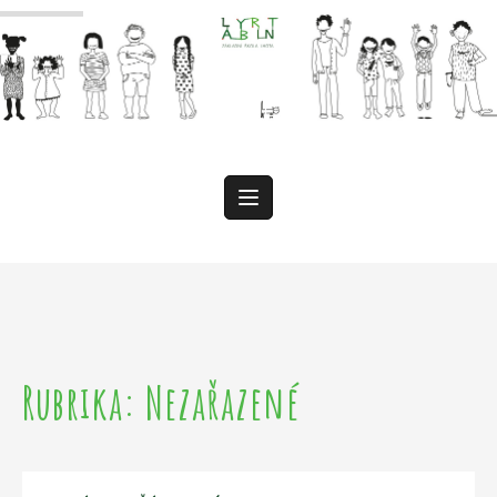
Přeskočit
k
obsahu
Rubrika:
Nezařazené