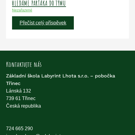
HLEDÁME PARŤÁKA DO TÝMU
Nezařazené
HLEDÁME
Přečíst celý příspěvek
PARŤÁKA
DO
TÝMU
Kontaktujte nás
Základní škola Labyrint Lhota s.r.o. – pobočka
Třinec
Lánská 132
739 61
Třinec
Česká republika
724 665 290